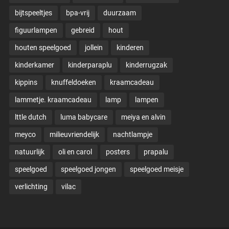
bijtspeeltjes
bpa-vrij
duurzaam
figuurlampen
gebreid
hout
houten speelgoed
jollein
kinderen
kinderkamer
kinderparaplu
kinderrugzak
kippins
knuffeldoeken
kraamcadeau
lammetje. kraamcadeau
lamp
lampen
lttle dutch
luma babycare
meiya en alvin
meyco
milieuvriendelijk
nachtlampje
natuurlijk
oli en carol
posters
prapalu
speelgoed
speelgoed jongen
speelgoed meisje
verlichting
vilac