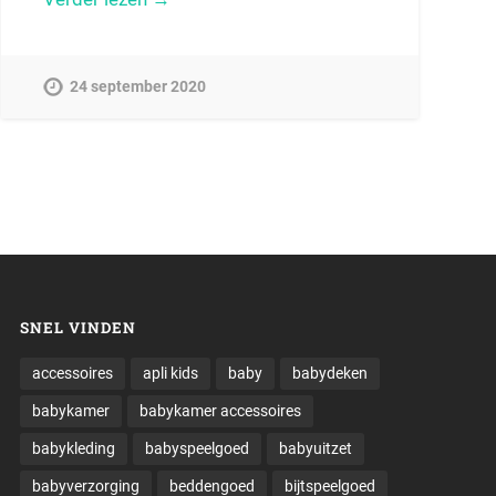
24 september 2020
SNEL VINDEN
accessoires
apli kids
baby
babydeken
babykamer
babykamer accessoires
babykleding
babyspeelgoed
babyuitzet
babyverzorging
beddengoed
bijtspeelgoed