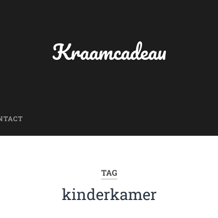
Kraamcadeau
NTACT
TAG
kinderkamer