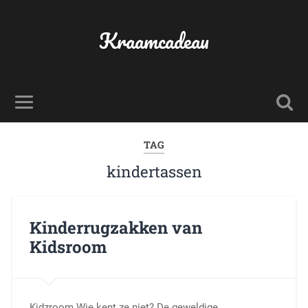
Kraamcadeau
TAG
kindertassen
Kinderrugzakken van
Kidsroom
Kidzroom Wie kent ze niet? De geweldige