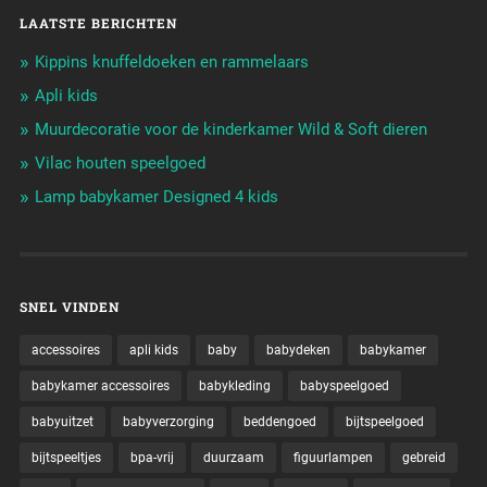
LAATSTE BERICHTEN
Kippins knuffeldoeken en rammelaars
Apli kids
Muurdecoratie voor de kinderkamer Wild & Soft dieren
Vilac houten speelgoed
Lamp babykamer Designed 4 kids
SNEL VINDEN
accessoires
apli kids
baby
babydeken
babykamer
babykamer accessoires
babykleding
babyspeelgoed
babyuitzet
babyverzorging
beddengoed
bijtspeelgoed
bijtspeeltjes
bpa-vrij
duurzaam
figuurlampen
gebreid