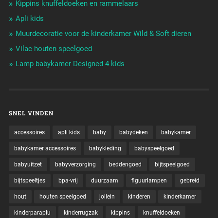
Kippins knuffeldoeken en rammelaars
Apli kids
Muurdecoratie voor de kinderkamer Wild & Soft dieren
Vilac houten speelgoed
Lamp babykamer Designed 4 kids
SNEL VINDEN
accessoires
apli kids
baby
babydeken
babykamer
babykamer accessoires
babykleding
babyspeelgoed
babyuitzet
babyverzorging
beddengoed
bijtspeelgoed
bijtspeeltjes
bpa-vrij
duurzaam
figuurlampen
gebreid
hout
houten speelgoed
jollein
kinderen
kinderkamer
kinderparaplu
kinderrugzak
kippins
knuffeldoeken