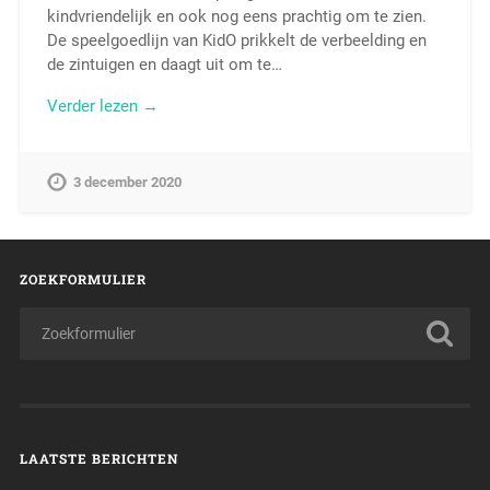
kindvriendelijk en ook nog eens prachtig om te zien.
De speelgoedlijn van KidO prikkelt de verbeelding en
de zintuigen en daagt uit om te…
Verder lezen →
3 december 2020
ZOEKFORMULIER
LAATSTE BERICHTEN