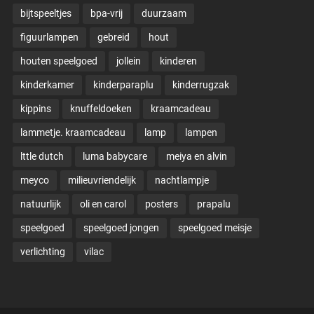
bijtspeeltjes
bpa-vrij
duurzaam
figuurlampen
gebreid
hout
houten speelgoed
jollein
kinderen
kinderkamer
kinderparaplu
kinderrugzak
kippins
knuffeldoeken
kraamcadeau
lammetje. kraamcadeau
lamp
lampen
lttle dutch
luma babycare
meiya en alvin
meyco
milieuvriendelijk
nachtlampje
natuurlijk
oli en carol
posters
prapalu
speelgoed
speelgoed jongen
speelgoed meisje
verlichting
vilac